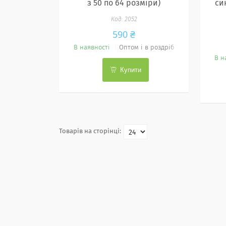
з 50 по 64 розміри)
си
2052
590 ₴
В наявності
Оптом і в роздріб
В н
Купити