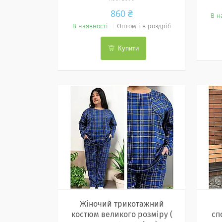
860 ₴
В н
В наявності
Оптом і в роздріб
Купити
Жіночий трикотажний
костюм великого розміру (
сп