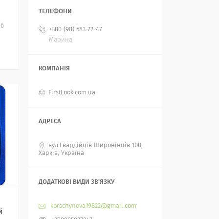
іб
+380 (98) 583-72-47
Марина
FirstLook.com.ua
вул.Гвардійців Широнінців 100,
Харків, Україна
korschynova19822@gmail.com
й