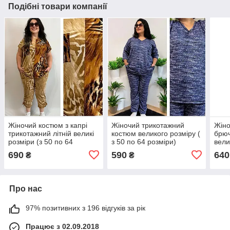
Подібні товари компанії
Жіночий костюм з капрі
Жіночий трикотажний
Жіно
трикотажний літній великі
костюм великого розміру (
брюч
розміри (з 50 по 64
з 50 по 64 розміри)
вели
розмір)
розм
690
590
640
₴
₴
Про нас
97% позитивних з 196 відгуків за рік
Працює з 02.09.2018