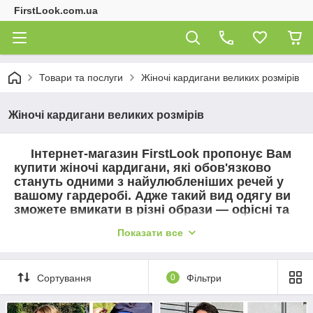
FirstLook.com.ua
Товари та послуги
Жіночі кардигани великих розмірів
Жіночі кардигани великих розмірів
Інтернет-магазин FirstLook пропонує Вам
купити жіночі кардигани, які обов'язково
стануть одними з найулюбленіших речей у
вашому гардеробі. Адже такий вид одягу ви
зможете вмикати в різні образи — офісні та
повсякденні, ошатні та романтичні,
Показати все
молодіжні й елегантні. Наші ціни обов'язково
потішать тих, хто воліє робити вигідні
покупки.
.
Сортування
0
Фільтри