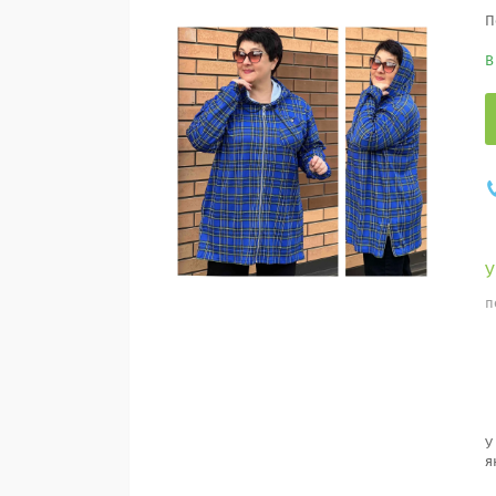
П
В
п
У
я