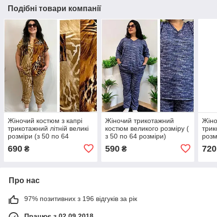
Подібні товари компанії
Жіночий костюм з капрі
Жіночий трикотажний
Жіно
трикотажний літній великі
костюм великого розміру (
трик
розміри (з 50 по 64
з 50 по 64 розміри)
розм
розмір)
розм
690
590
720
₴
₴
Про нас
97% позитивних з 196 відгуків за рік
Працює з 02.09.2018