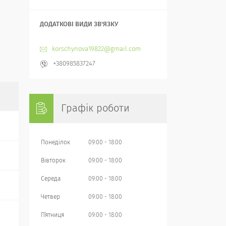
korschynova19822@gmail.com
+380985837247
Графік роботи
Понеділок
09:00
18:00
Вівторок
09:00
18:00
Середа
09:00
18:00
Четвер
09:00
18:00
Пʼятниця
09:00
18:00