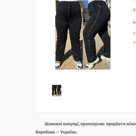
В
К
п
Шановні покупці, пропонуємо придбати жін
Виробник — Україна.