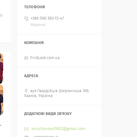
іб
+380 (98) 583-72-47
Марина
FirstLook.com.ua
вул.Гвардійців Широнінців 100,
Харків, Україна
-
korschynova19822@gmail.com