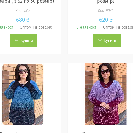
міри ( з 52 по 60 розмір)
розмір)
9812
9030
680 ₴
620 ₴
аявності
Оптом і в роздріб
В наявності
Оптом і в роздр
Купити
Купити