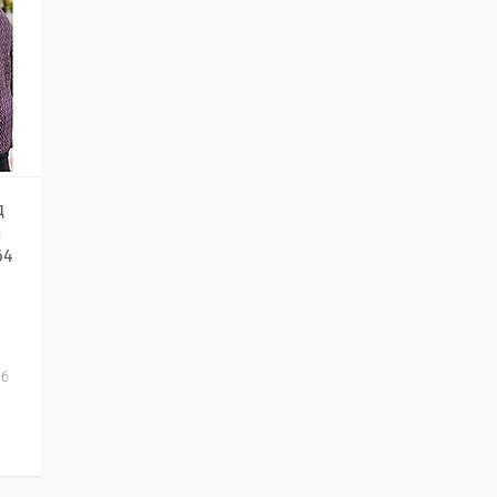
д
й
64
іб