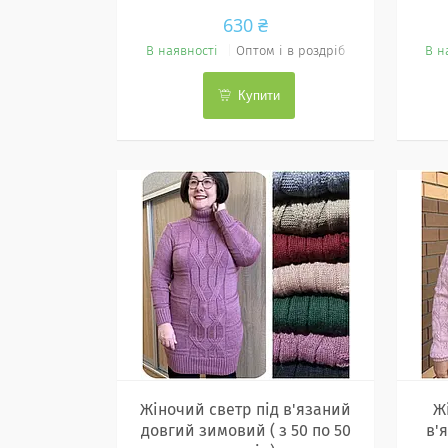
630 ₴
В наявності
Оптом і в роздріб
В н
Купити
Жіночий светр під в'язаний
Ж
довгий зимовий ( з 50 по 50
в'