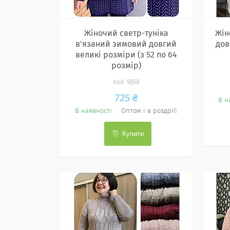
Жіночий светр-туніка
Жін
в'язаний зимовий довгий
дов
великі розміри (з 52 по 64
розмір)
9858
725 ₴
В н
В наявності
Оптом і в роздріб
Купити