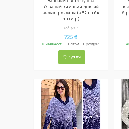
Жіночий светр-туніка
в'язаний зимовий довгий
в'
великі розміри (з 52 по 64
бі
розмір)
9852
725 ₴
В наявності
Оптом і в роздріб
В н
Купити