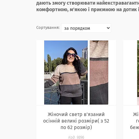
дають змогу створювати найекстравагантні
комфортною, м'якою і приємною на дотик 
Жіночий светр в'язаний
Жі
осінній великі розміри( з 52
г
по 62 розмір)
беж
9896