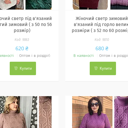
очий светр під в'язаний
Жіночий светр зимовий
гий зимовий ( з 50 по 56
в'язаний під горло велик
розмір)
розміри ( з 52 по 60 розмі
9863
9810
620 ₴
680 ₴
аявності
Оптом і в роздріб
В наявності
Оптом і в роздр
Купити
Купити