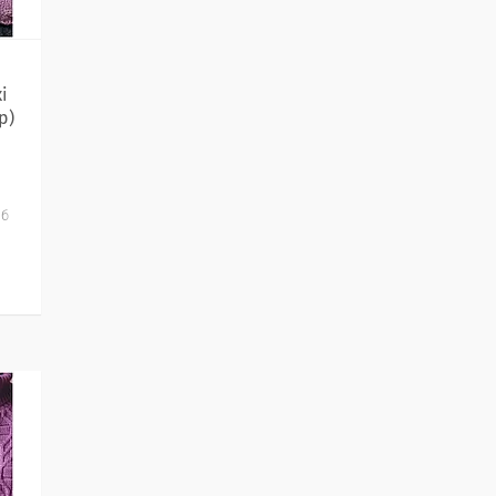
і
р)
іб