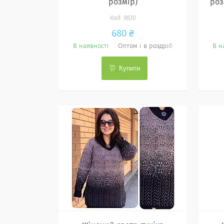
розмір)
роз
9830
680 ₴
В наявності
Оптом і в роздріб
В н
Купити