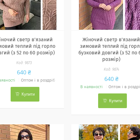
іночий светр в'язаний
Жіночий светр в'язани
мовий теплий під горло
зимовий теплий під горл
вгий (з 52 по 60 розмір)
бузковий довгий (з 52 по 
розмір)
9873
9874
640 ₴
640 ₴
аявності
Оптом і в роздріб
В наявності
Оптом і в роздр
Купити
Купити