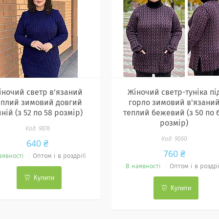
іночий светр в'язаний
Жіночий светр-туніка пі
еплий зимовий довгий
горло зимовий в'язани
ній (з 52 по 58 розмір)
теплий бежевий (з 50 по 
розмір)
9876
9060
640 ₴
760 ₴
аявності
Оптом і в роздріб
В наявності
Оптом і в роздр
Купити
Купити