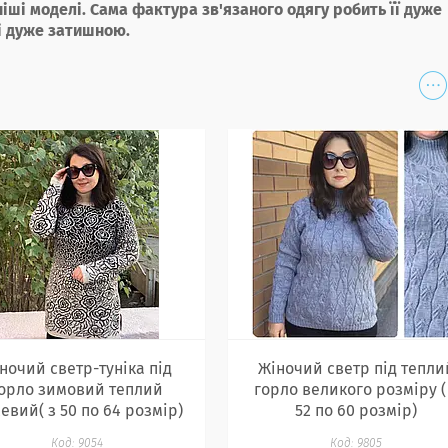
ші моделі. Сама фактура зв'язаного одягу робить її дуже
і дуже затишною.
ночий светр-туніка під
Жіночий светр під тепли
орло зимовий теплий
горло великого розміру (
евий( з 50 по 64 розмір)
52 по 60 розмір)
9054
9805