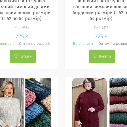
Жіночий светр-туніка
Жіночий светр-туніка
язаний зимовий довгий
в'язаний зимовий довги
рюзовий великі розміри
бордовий розміри (з 52 
(з 52 по 64 розмір)
64 розмір)
9854
9856
725 ₴
725 ₴
аявності
Оптом і в роздріб
В наявності
Оптом і в роздр
Купити
Купити