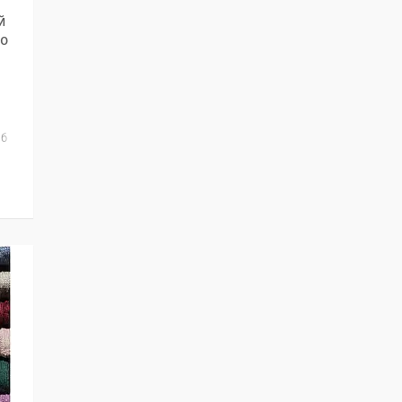
й
по
іб