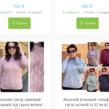
760 ₴
680 ₴
аявності
Оптом і в роздріб
В наявності
Оптом і в роздр
Купити
Купити
іночий светр зимовий
Жіночий в'язаний гольф
язаний під горло великі
світр осінній (з 52 по 62