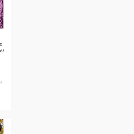
й
о
60
іб