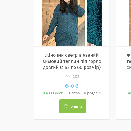
Жіночий светр в'язаний
Ж
зимовий теплий під горло
т
довгий (з 52 по 60 розмір)
си
9875
640 ₴
В наявності
Оптом і в роздріб
В н
Купити