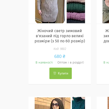
Жіночий светр зимовий
Ж
в'язаний під горло великі
зи
розміри (з 50 по 60 розмір)
до
9802
680 ₴
В наявності
Оптом і в роздріб
В н
Купити