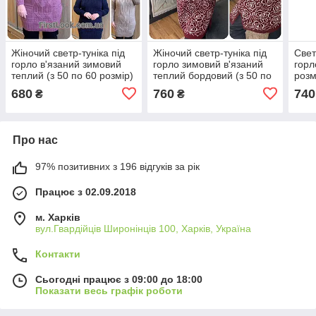
Жіночий светр-туніка під
Жіночий светр-туніка під
Свет
горло в'язаний зимовий
горло зимовий в'язаний
горл
теплий (з 50 по 60 розмір)
теплий бордовий (з 50 по
розм
64 розмір)
680
760
740
₴
₴
Про нас
97% позитивних з 196 відгуків за рік
Працює з 02.09.2018
м. Харків
вул.Гвардійців Широнінців 100, Харків, Україна
Контакти
Сьогодні працює з 09:00 до 18:00
Показати весь графік роботи