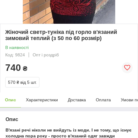
Жіночий светр-туніка під горло в'язаний
зимовий теплий (з 50 по 60 розмір)
В наявності
Код: 9824
Опт і роздріб
740
₴
570 ₴
від 5 шт.
Опис
Характеристики
Доставка
Оплата
Умови п
Опис
В'язані речі ніколи не вийдуть із моди. І не тому, що існує
холодна пора року - просто в'язаний одяг завжди