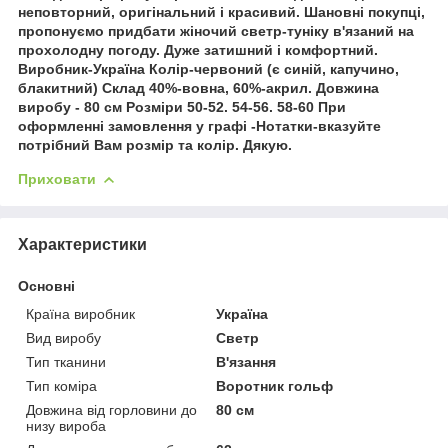
неповторний, оригінальний і красивий. Шановні покупці,
пропонуємо придбати жіночий светр-туніку в'язаний на
прохолодну погоду. Дуже затишний і комфортний.
Виробник-Україна Колір-червоний (є синій, капучино,
блакитний) Склад 40%-вовна, 60%-акрил. Довжина
виробу - 80 см Розміри 50-52. 54-56. 58-60 При
оформленні замовлення у графі -Нотатки-вказуйте
потрібний Вам розмір та колір. Дякую.
Приховати
Характеристики
Основні
Країна виробник
Україна
Вид виробу
Светр
Тип тканини
В'язання
Тип коміра
Воротник гольф
Довжина від горловини до
80 см
низу вироба