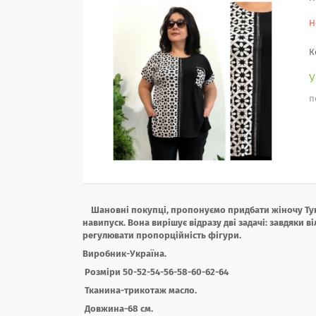
Н
К
п
Шановні покупці, пропонуємо придбати жіночу Туні
навипуск. Вона вирішує відразу дві задачі: завдяки
регулювати пропорційність фігури.
Виробник-Україна.
Розміри 50-52-54-56-58-60-62-64
Тканина-трикотаж масло.
Довжина-68 см.