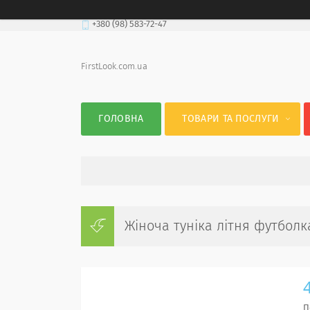
+380 (98) 583-72-47
FirstLook.com.ua
ГОЛОВНА
ТОВАРИ ТА ПОСЛУГИ
Жіноча туніка літня футболк
П