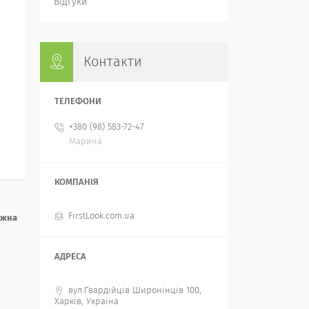
Відгуки
Контакти
+380 (98) 583-72-47
Марина
FirstLook.com.ua
ожна
вул.Гвардійців Широнінців 100,
Харків, Україна