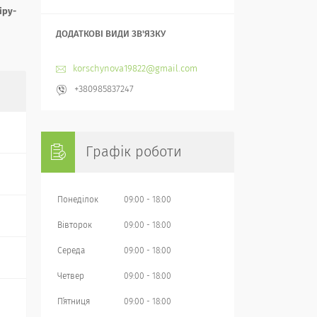
іру-
korschynova19822@gmail.com
+380985837247
Графік роботи
Понеділок
09:00
18:00
Вівторок
09:00
18:00
Середа
09:00
18:00
Четвер
09:00
18:00
Пʼятниця
09:00
18:00