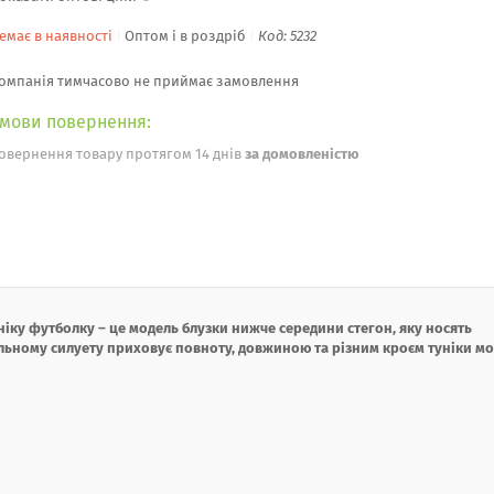
емає в наявності
Оптом і в роздріб
Код:
5232
омпанія тимчасово не приймає замовлення
овернення товару протягом 14 днів
за домовленістю
ку футболку – це модель блузки нижче середини стегон, яку носять
 вільному силуету приховує повноту, довжиною та різним кроєм туніки м