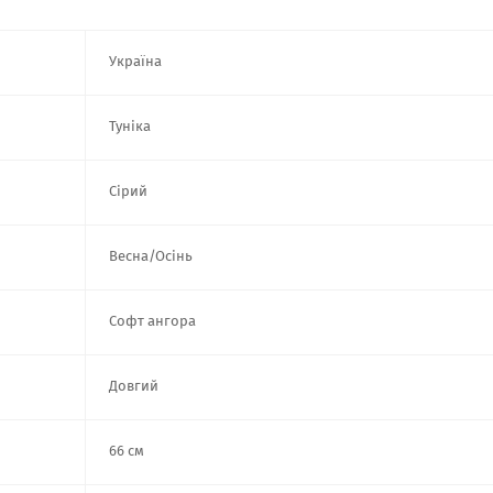
Україна
Туніка
Сірий
Весна/Осінь
Софт ангора
Довгий
66 см