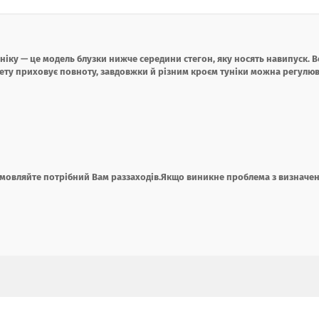
уніку — це модель блузки нижче середини стегон, яку носять навипуск. 
уету приховує повноту, завдовжки й різним кроєм туніки можна регулю
умовляйте потрібний Вам раз
заходів.Якщо виникне проблема з визначе