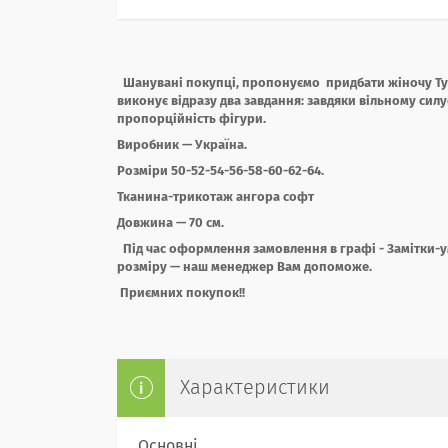
Шанувані покупці, пропонуємо придбати жіночу
Т
виконує відразу два завдання: завдяки вільному сил
пропорційність фігури.
Виробник — Україна.
Розміри 50-52-54-56-58-60-62-64.
Тканина-трикотаж ангора софт
Довжина — 70 см.
Під час оформлення замовлення в графі - Замітки-
розміру — наш менеджер Вам допоможе.
Приємних покупок!!
Характеристики
Основні