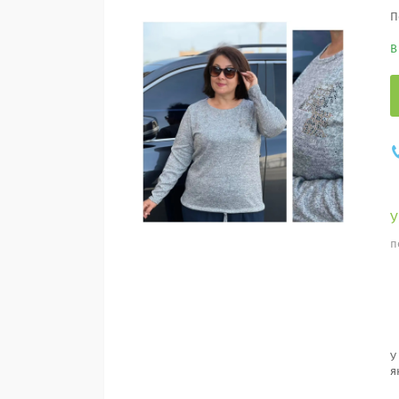
П
В
п
У
я