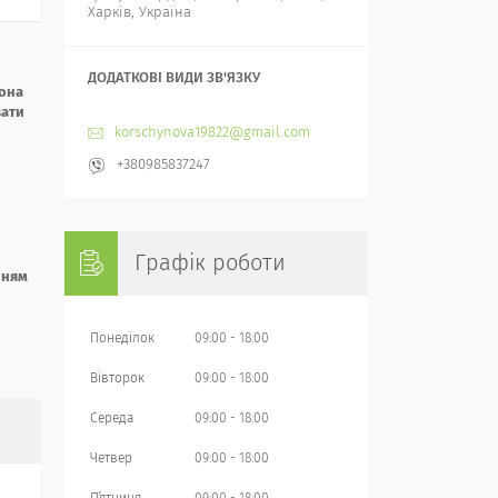
Харків, Україна
Вона
вати
korschynova19822@gmail.com
+380985837247
Графік роботи
нням
Понеділок
09:00
18:00
Вівторок
09:00
18:00
Середа
09:00
18:00
Четвер
09:00
18:00