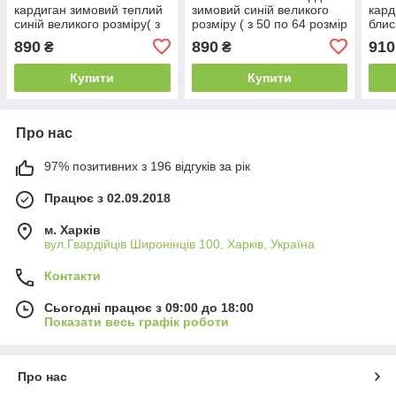
кардиган зимовий теплий
зимовий синій великого
кард
синій великого розміру( з
розміру ( з 50 по 64 розмір
блис
50 по 64 розмір)
)
50 п
890
890
910
₴
₴
Купити
Купити
Про нас
97% позитивних з 196 відгуків за рік
Працює з 02.09.2018
м. Харків
вул.Гвардійців Широнінців 100, Харків, Україна
Контакти
Сьогодні працює з 09:00 до 18:00
Показати весь графік роботи
Про нас