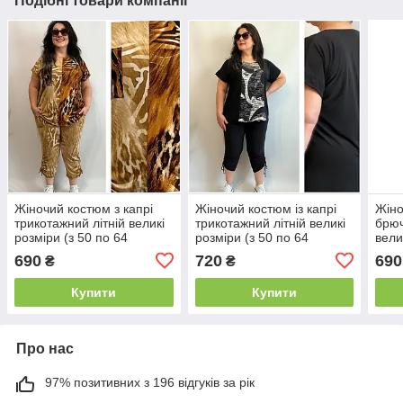
Подібні товари компанії
Жіночий костюм з капрі
Жіночий костюм із капрі
Жіно
трикотажний літній великі
трикотажний літній великі
брюч
розміри (з 50 по 64
розміри (з 50 по 64
вели
розмір)
розмір)
розм
690
720
690
₴
₴
Купити
Купити
Про нас
97% позитивних з 196 відгуків за рік