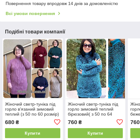
Повернення товару впродовж 14 днів за домовленістю
Всі умови повернення
Подібні товари компанії
Жіночий светр-туніка під
Жіночий светр-туніка під
Жіно
горло в'язаний зимовий
горло зимовий теплий
горл
теплий (з 50 по 60 розмір)
бірюзовий( з 50 по 64
беже
розмір)
розм
680
760
760
₴
₴
Купити
Купити