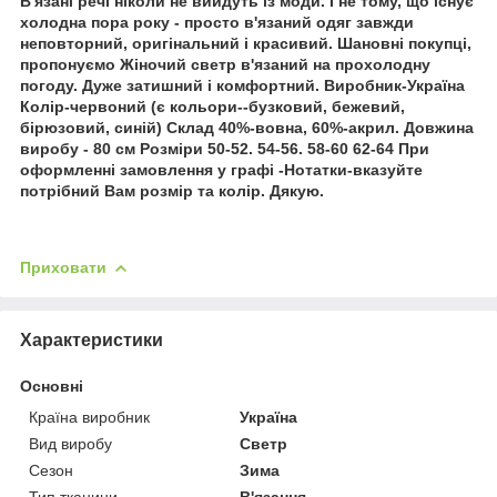
В'язані речі ніколи не вийдуть із моди. І не тому, що існує
холодна пора року - просто в'язаний одяг завжди
неповторний, оригінальний і красивий. Шановні покупці,
пропонуємо Жіночий светр в'язаний на прохолодну
погоду. Дуже затишний і комфортний. Виробник-Україна
Колір-червоний (є кольори--бузковий, бежевий,
бірюзовий, синій) Склад 40%-вовна, 60%-акрил. Довжина
виробу - 80 см Розміри 50-52. 54-56. 58-60 62-64 При
оформленні замовлення у графі -Нотатки-вказуйте
потрібний Вам розмір та колір. Дякую.
Приховати
Характеристики
Основні
Країна виробник
Україна
Вид виробу
Светр
Сезон
Зима
Тип тканини
В'язання