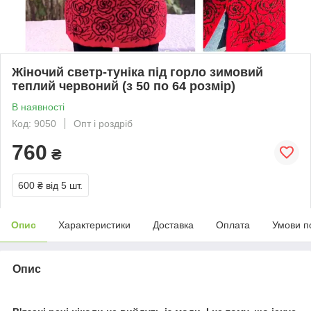
Жіночий светр-туніка під горло зимовий
теплий червоний (з 50 по 64 розмір)
В наявності
Код: 9050
Опт і роздріб
760
₴
600 ₴
від 5 шт.
Опис
Характеристики
Доставка
Оплата
Умови п
Опис