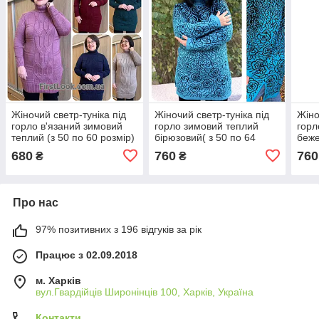
Жіночий светр-туніка під
Жіночий светр-туніка під
Жіно
горло в'язаний зимовий
горло зимовий теплий
горл
теплий (з 50 по 60 розмір)
бірюзовий( з 50 по 64
беже
розмір)
розм
680
760
760
₴
₴
Про нас
97% позитивних з 196 відгуків за рік
Працює з 02.09.2018
м. Харків
вул.Гвардійців Широнінців 100, Харків, Україна
Контакти