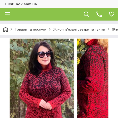
FirstLook.com.ua
Товари та послуги
Жіночі в'язані светри та туніки
Жін