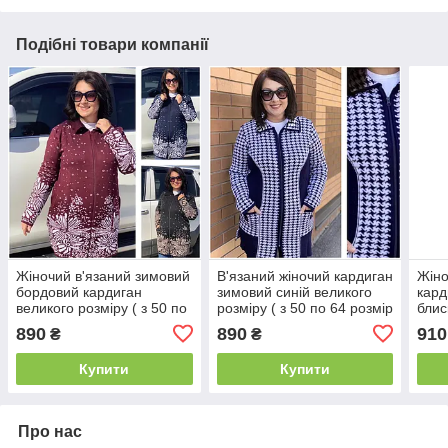
Подібні товари компанії
Жіночий в'язаний зимовий
В'язаний жіночий кардиган
Жіно
бордовий кардиган
зимовий синій великого
кард
великого розміру ( з 50 по
розміру ( з 50 по 64 розмір
блис
64 розмір )
)
50 п
890
890
910
₴
₴
Купити
Купити
Про нас