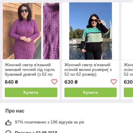
Жіночий светр в'язаний
Жіночий светр в'язаний
Жіно
зимовий теплий під горло
осінній великі розміри( з
осін
бузковий довгий (з 52 по
52 по 62 розмір)
52 п
60 розмір)
640
630
630
₴
₴
Купити
Купити
Про нас
97% позитивних з 196 відгуків за рік
Працює з 02.09.2018