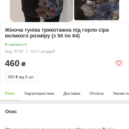
Жіноча туніка трикотажна під горло сіра
великого розміру (з 50 по 64)
В наявності
Код: 9726
Опт і роздріб
460
₴
350 ₴
від 5 шт.
Опис
Характеристики
Доставка
Оплата
Умови п
Опис