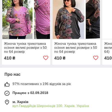
Жіноча туніка трикотажна
Жіноча туніка трикотажна
Жіно
осіння великі розміри з 50
осіння великі розміри з 50
вели
по 64 розмір
по 64 розмір
64)
410
410
410
₴
₴
Про нас
97% позитивних з 196 відгуків за рік
Працює з 02.09.2018
м. Харків
вул.Гвардійців Широнінців 100, Харків, Україна