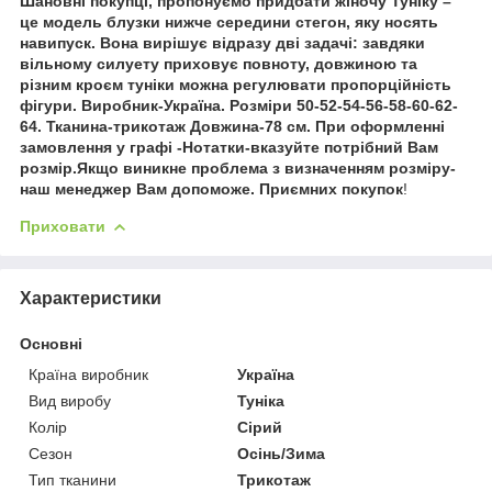
Шановні покупці, пропонуємо придбати жіночу Туніку –
це модель блузки нижче середини стегон, яку носять
навипуск. Вона вирішує відразу дві задачі: завдяки
вільному силуету приховує повноту, довжиною та
різним кроєм туніки можна регулювати пропорційність
фігури. Виробник-Україна. Розміри 50-52-54-56-58-60-62-
64. Тканина-трикотаж Довжина-78 см. При оформленні
замовлення у графі -Нотатки-вказуйте потрібний Вам
розмір.Якщо виникне проблема з визначенням розміру-
наш менеджер Вам допоможе. Приємних покупок
!
Приховати
Характеристики
Основні
Країна виробник
Україна
Вид виробу
Туніка
Колір
Сірий
Сезон
Осінь/Зима
Тип тканини
Трикотаж