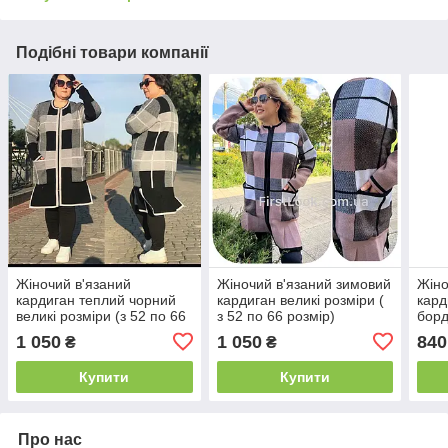
Подібні товари компанії
Жіночий в'язаний
Жіночий в'язаний зимовий
Жіно
кардиган теплий чорний
кардиган великі розміри (
кард
великі розміри (з 52 по 66
з 52 по 66 розмір)
борд
розмір)
розм
1 050
1 050
840
₴
₴
розм
Купити
Купити
Про нас