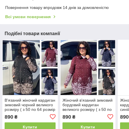
Повернення товару впродовж 14 днів за домовленістю
Всі умови повернення
Подібні товари компанії
В'язаний жіночий кардиган
Жіночий в'язаний зимовий
Жіно
зимовий чорний великого
бордовий кардиган
кард
розміру ( з 50 по 64 розмір
великого розміру ( з 50 по
сині
)
64 розмір )
50 п
890
890
890
₴
₴
Купити
Купити