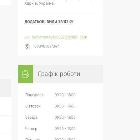
Харків, Україна
korschynova19822@gmail.com
+380985837247
Графік роботи
Понеділок
09:00
18:00
Вівторок
09:00
18:00
Середа
09:00
18:00
Четвер
09:00
18:00