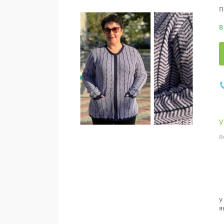
П
В
п
У
я