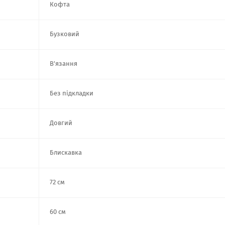
Кофта
Бузковий
В'язання
Без підкладки
Довгий
Блискавка
72 см
60 см