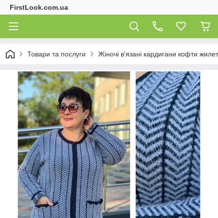
FirstLook.com.ua
Товари та послуги
Жіночі в'язані кардигани кофти жиле