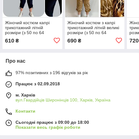
Жіночий костюм капрі
Жіночий костюм з капрі
Жіно
трикотажний літній
трикотажний літній великі
трик
розміри (з 50 по 64
розміри (з 50 по 64
розм
розмір)
розмір)
розм
610
690
720
₴
₴
Про нас
97% позитивних з 196 відгуків за рік
Працює з 02.09.2018
м. Харків
вул.Гвардійців Широнінців 100, Харків, Україна
Контакти
Сьогодні працює з 09:00 до 18:00
Показати весь графік роботи