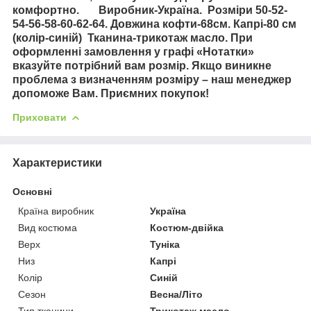
комфортно. Виробник-Україна. Розміри 50-52-
54-56-58-60-62-64. Довжина кофти-68см. Капрі-80 см
(колір-синій) Тканина-трикотаж масло. При
оформленні замовлення у графі «Нотатки»
вказуйте потрібний вам розмір. Якщо виникне
проблема з визначенням розміру – наш менеджер
допоможе Вам. Приємних покупок!
Приховати
Характеристики
Основні
Країна виробник
Україна
Вид костюма
Костюм-двійка
Верх
Туніка
Низ
Капрі
Колір
Синій
Сезон
Весна/Літо
Тип тканини
Трикотаж масло