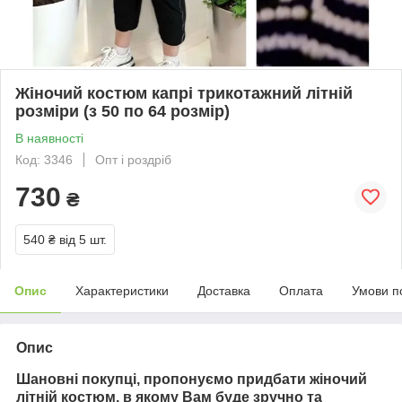
Жіночий костюм капрі трикотажний літній
розміри (з 50 по 64 розмір)
В наявності
Код: 3346
Опт і роздріб
730
₴
540 ₴
від 5 шт.
Опис
Характеристики
Доставка
Оплата
Умови п
Опис
Шановні покупці, пропонуємо придбати жіночий
літній костюм, в якому Вам буде зручно та