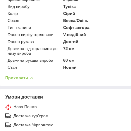
Вид виробу
Туніка
Колір
Сірий
Сезон
Весна/Осінь
Тип тканини
Софт ангора
Фасон вирізу горловини
V-подібний
Фасон рукава
Довгий
Довжина від горловини до
72 см
низу вироба
Довжина рукава вироба
60 см
Стан
Новий
Приховати
Умови доставки
Нова Пошта
Доставка кур'єром
Доставка Укрпоштою