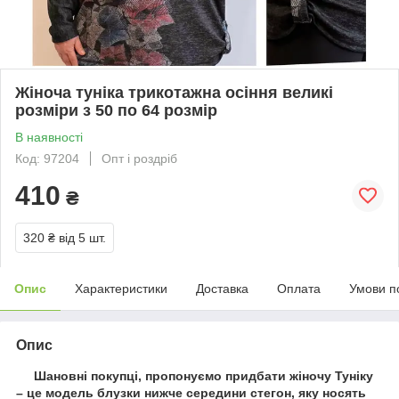
Жіноча туніка трикотажна осіння великі
розміри з 50 по 64 розмір
В наявності
Код: 97204
Опт і роздріб
410
₴
320 ₴
від 5 шт.
Опис
Характеристики
Доставка
Оплата
Умови п
Опис
Шановні покупці, пропонуємо придбати жіночу Туніку
– це модель блузки нижче середини стегон, яку носять