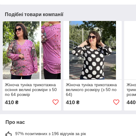
Подібні товари компанії
Жіноча туніка трикотажна
Жіноча туніка трикотажна
Жіно
осіння великі розміри з 50
великого розміру (з 50 по
трик
по 64 розмір
64)
розм
410
410
440
₴
₴
Про нас
97% позитивних з 196 відгуків за рік