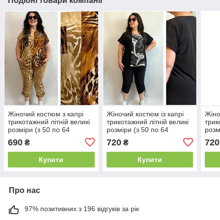
Подібні товари компанії
Жіночий костюм з капрі
Жіночий костюм із капрі
Жіно
трикотажний літній великі
трикотажний літній великі
трик
розміри (з 50 по 64
розміри (з 50 по 64
розм
розмір)
розмір)
розм
690
720
720
₴
₴
Купити
Купити
Про нас
97% позитивних з 196 відгуків за рік