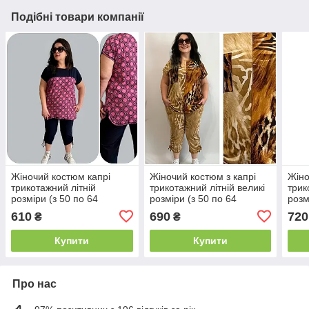
Подібні товари компанії
Жіночий костюм капрі
Жіночий костюм з капрі
Жіно
трикотажний літній
трикотажний літній великі
трик
розміри (з 50 по 64
розміри (з 50 по 64
розм
розмір)
розмір)
розм
610
690
720
₴
₴
Купити
Купити
Про нас