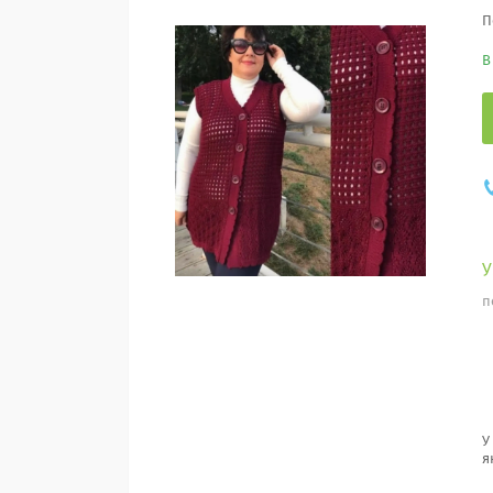
П
В
п
У
я