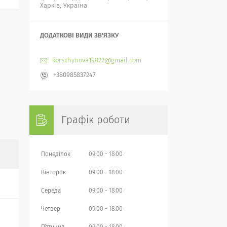
Харків, Україна
korschynova19822@gmail.com
+380985837247
Графік роботи
Понеділок
09:00
18:00
Вівторок
09:00
18:00
Середа
09:00
18:00
Четвер
09:00
18:00