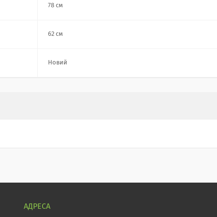
78 см
62 см
Новий