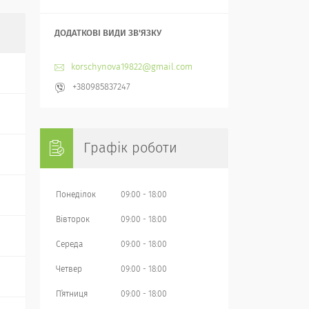
korschynova19822@gmail.com
+380985837247
Графік роботи
Понеділок
09:00
18:00
Вівторок
09:00
18:00
Середа
09:00
18:00
Четвер
09:00
18:00
Пʼятниця
09:00
18:00