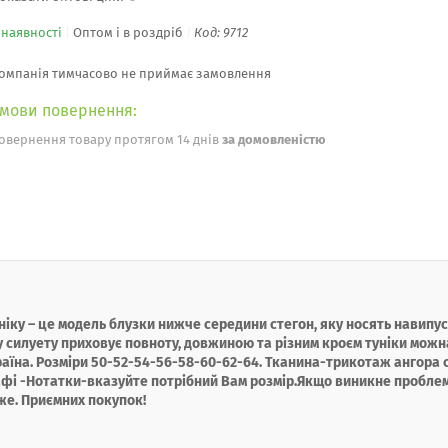
 наявності
Оптом і в роздріб
Код:
9712
омпанія тимчасово не приймає замовлення
овернення товару протягом 14 днів
за домовленістю
іку – це модель блузки нижче середини стегон, яку носять навипус
му силуету приховує повноту, довжиною та різним кроєм туніки можн
аїна. Розміри 50-52-54-56-58-60-62-64. Тканина-трикотаж ангора
афі -Нотатки-вказуйте потрібний Вам розмір.Якщо виникне проблем
е. Приємних покупок!