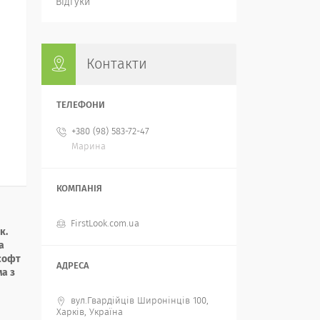
Відгуки
Контакти
+380 (98) 583-72-47
Марина
FirstLook.com.ua
к.
а
 софт
а з
вул.Гвардійців Широнінців 100,
Харків, Україна